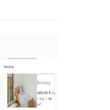
Location
Visite
Résidence
étudiante
Brunoy
380,00 € cc
• 4 p. • 48
m²