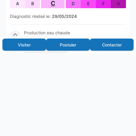
C
A
B
D
E
F
G
Diagnostic réalisé le:
29/05/2024
Production eau chaude
Collectif
Visiter
Postuler
Contacter
Production chauffage
Individuel Électrique
Les informations sur les risques auxquels ce bien est
exposé sont disponibles sur le site Géorisques :
www.georisques.gouv.fr
État et prestations
État général
Bon