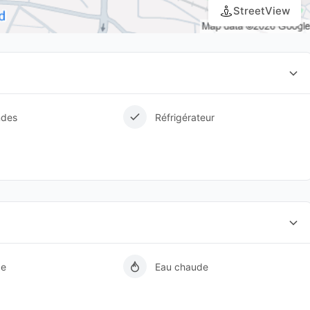
StreetView
ndes
Réfrigérateur
de
Eau chaude