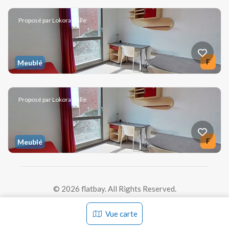
Résidence étudiante meublé à louer • 595,00 € CC
Proposé par Lokora - Lille
Boulevard de Strasbourg 59000 Lille
2
18 m
• 1 p. • 1 ch. • 1 SDB • 1 WC • à 202.5 km
F
Meublé
Résidence étudiante meublé à louer • 595,00 € CC
Proposé par Lokora - Lille
Boulevard de Strasbourg 59000 Lille
2
18 m
• 1 p. • 1 ch. • 1 SDB • 1 WC • à 202.5 km
F
Meublé
Résidence étudiante meublé à louer • 595,00 € CC
Boulevard de Strasbourg 59000 Lille
© 2026 flatbay. All Rights Reserved.
2
18 m
• 1 p. • 1 ch. • 1 SDB • 1 WC • à 202.5 km
Vue carte