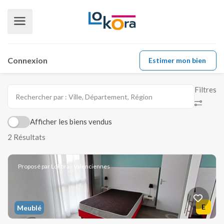
Connexion
Estimer mon bien
Filtres
Afficher les biens vendus
2 Résultats
Proposé par Lokora - Valenciennes
E
Meublé