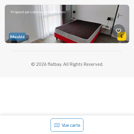
Résidence étudiante meublé à louer • 560,00 € CC
Proposé par Lokora - Valenciennes
Ter Rue de la Longue Chasse 59300 Valenciennes
2
25 m
• 1 p. • 1 ch. • 1 SDB • 1 WC • à 189.2 km
E
Meublé
Résidence étudiante meublé à louer • 599,00 € CC
Ter Rue de la Longue Chasse 59300 Valenciennes
© 2026 flatbay. All Rights Reserved.
2
32 m
• 1 p. • 1 ch. • 1 SDB • 1 WC • à 189.2 km
Vue carte